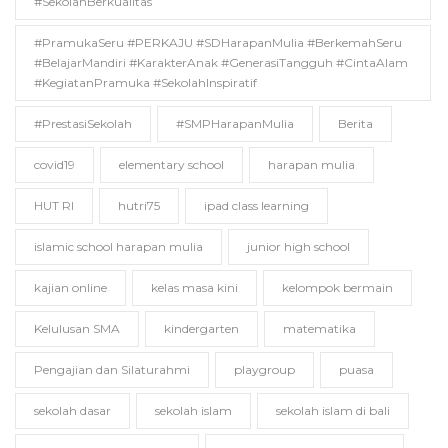
#SekolahBerkualitas
#PramukaSeru #PERKAJU #SDHarapanMulia #BerkemahSeru
#BelajarMandiri #KarakterAnak #GenerasiTangguh #CintaAlam
#KegiatanPramuka #SekolahInspiratif
#PrestasiSekolah
#SMPHarapanMulia
Berita
covid19
elementary school
harapan mulia
HUT RI
hutri75
ipad class learning
islamic school harapan mulia
junior high school
kajian online
kelas masa kini
kelompok bermain
Kelulusan SMA
kindergarten
matematika
Pengajian dan Silaturahmi
playgroup
puasa
sekolah dasar
sekolah islam
sekolah islam di bali