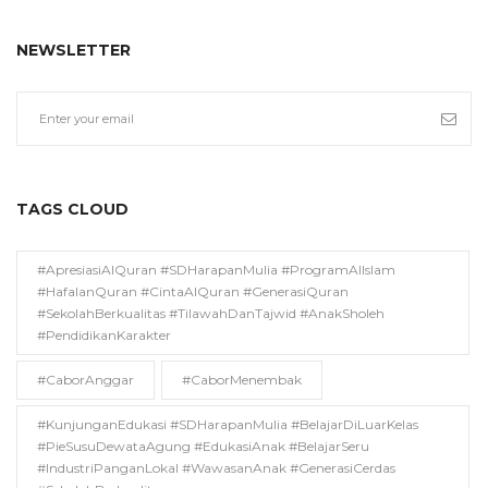
NEWSLETTER
TAGS CLOUD
#ApresiasiAlQuran #SDHarapanMulia #ProgramAlIslam
#HafalanQuran #CintaAlQuran #GenerasiQuran
#SekolahBerkualitas #TilawahDanTajwid #AnakSholeh
#PendidikanKarakter
#CaborAnggar
#CaborMenembak
#KunjunganEdukasi #SDHarapanMulia #BelajarDiLuarKelas
#PieSusuDewataAgung #EdukasiAnak #BelajarSeru
#IndustriPanganLokal #WawasanAnak #GenerasiCerdas