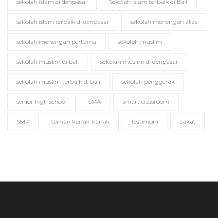
sekolah islam di denpasar
Sekolah Islam terbaik di Bali
sekolah islam terbaik di denpasar
sekolah menengah atas
sekolah menengah pertama
sekolah muslim
sekolah muslim di bali
sekolah muslim di denpasar
sekolah muslim terbaik di bali
sekolah penggerak
senior high school
SMA
smart classroom
SMP
taman kanak-kanak
Testimoni
zakat