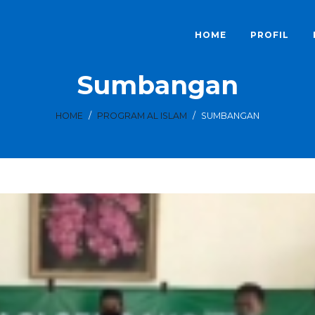
HOME
PROFIL
Sumbangan
HOME
/
PROGRAM AL ISLAM
/
SUMBANGAN