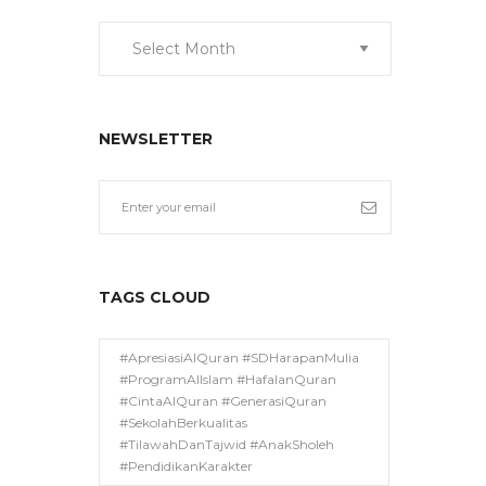
Archive
NEWSLETTER
TAGS CLOUD
#ApresiasiAlQuran #SDHarapanMulia
#ProgramAlIslam #HafalanQuran
#CintaAlQuran #GenerasiQuran
#SekolahBerkualitas
#TilawahDanTajwid #AnakSholeh
#PendidikanKarakter