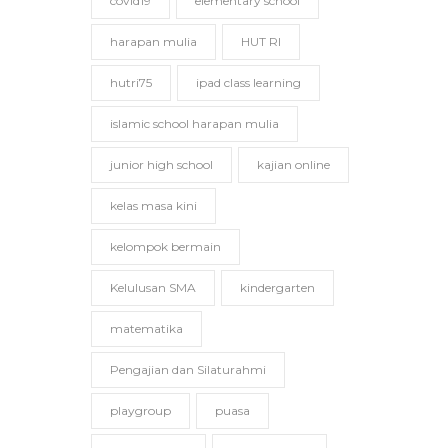
covid19
elementary school
harapan mulia
HUT RI
hutri75
ipad class learning
islamic school harapan mulia
junior high school
kajian online
kelas masa kini
kelompok bermain
Kelulusan SMA
kindergarten
matematika
Pengajian dan Silaturahmi
playgroup
puasa