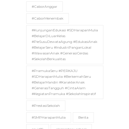
#CaborAnggar
#CaborMenembak
#KunjunganEdukasi #SDHarapanMulia
#BelajarDiLuarKelas
#PieSusuDewataAgung #EdukasiAnak
#BelajarSeru #IndustriPanganLokal
#WawasanAnak #GenerasiCerdas
#SekolahBerkualitas
#PramukaSeru #PERKAJU
#SDHarapanMulia #BerkemahSeru
#BelajarMandiri #KarakterAnak
#GenerasiTangguh #CintaAlam
#KegiatanPramuka #SekolahInspiratif
#PrestasiSekolah
#SMPHarapanMulia
Berita