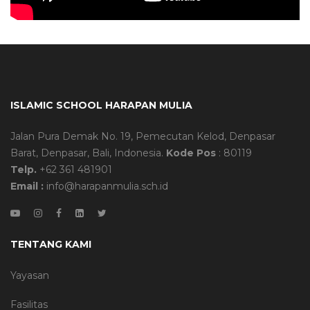
ISLAMIC SCHOOL HARAPAN MULIA
Jalan Pura Demak No. 19, Pemecutan Kelod, Denpasar
Barat, Denpasar, Bali, Indonesia.
Kode Pos
: 80119
Telp.
+62 361 481901
Email :
info@harapanmulia.sch.id
TENTANG KAMI
Yayasan
Fasilitas