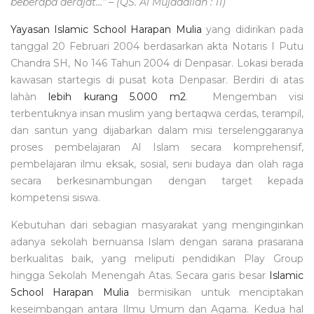
beberapa derajat…” – (QS. Al Mujadallah : 11)
Yayasan Islamic School Harapan Mulia
yang didirikan pada
tanggal 20 Februari 2004 berdasarkan akta Notaris I Putu
Chandra SH, No 146 Tahun 2004 di Denpasar. Lokasi berada
kawasan startegis di pusat kota Denpasar. Berdiri di atas
lahàn
lebih kurang 5.000 m2
. Mengemban visi
terbentuknya insan muslim yang bertaqwa cerdas, terampil,
dan santun yang dijabarkan dalam misi terselenggaranya
proses pembelajaran Al Islam secara komprehensif,
pembelajaran ilmu eksak, sosial, seni budaya dan olah raga
secara berkesinambungan dengan target kepada
kompetensi siswa.
Kebutuhan dari sebagian masyarakat yang menginginkan
adanya sekolah bernuansa Islam dengan sarana prasarana
berkualitas baik, yang meliputi pendidikan Play Group
hingga Sekolah Menengah Atas. Secara garis besar
Islamic
School Harapan Mulia
bermisikan untuk menciptakan
keseimbangan antara Ilmu Umum dan Agama. Kedua hal