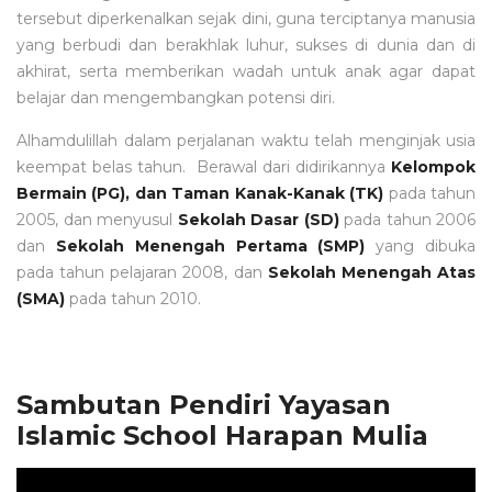
tersebut diperkenalkan sejak dini, guna terciptanya manusia
yang berbudi dan berakhlak luhur, sukses di dunia dan di
akhirat, serta memberikan wadah untuk anak agar dapat
belajar dan mengembangkan potensi diri.
Alhamdulillah dalam perjalanan waktu telah menginjak usia
keempat belas tahun. Berawal dari didirikannya
Kelompok
Bermain (PG), dan Taman Kanak-Kanak (TK)
pada tahun
2005, dan menyusul
Sekolah Dasar (SD)
pada tahun 2006
dan
Sekolah Menengah Pertama (SMP)
yang dibuka
pada tahun pelajaran 2008, dan
Sekolah Menengah Atas
(SMA)
pada tahun 2010.
Sambutan Pendiri Yayasan
Islamic School Harapan Mulia