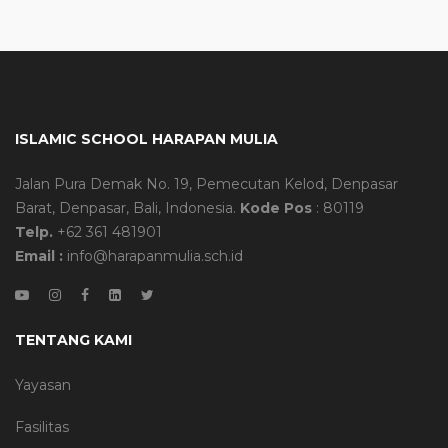
ISLAMIC SCHOOL HARAPAN MULIA
Jalan Pura Demak No. 19, Pemecutan Kelod, Denpasar
Barat, Denpasar, Bali, Indonesia.
Kode Pos
: 80119
Telp.
+62 361 481901
Email :
info@harapanmulia.sch.id
TENTANG KAMI
Yayasan
Fasilitas