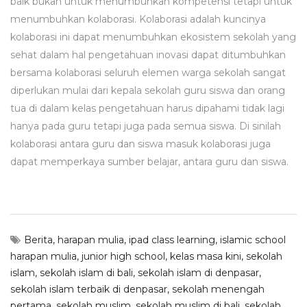
baik bukan untuk menumbuhkan kompetensi tetapi untuk
menumbuhkan kolaborasi. Kolaborasi adalah kuncinya
kolaborasi ini dapat menumbuhkan ekosistem sekolah yang
sehat dalam hal pengetahuan inovasi dapat ditumbuhkan
bersama kolaborasi seluruh elemen warga sekolah sangat
diperlukan mulai dari kepala sekolah guru siswa dan orang
tua di dalam kelas pengetahuan harus dipahami tidak lagi
hanya pada guru tetapi juga pada semua siswa. Di sinilah
kolaborasi antara guru dan siswa masuk kolaborasi juga
dapat memperkaya sumber belajar, antara guru dan siswa.
Berita
,
harapan mulia
,
ipad class learning
,
islamic school
harapan mulia
,
junior high school
,
kelas masa kini
,
sekolah
islam
,
sekolah islam di bali
,
sekolah islam di denpasar
,
sekolah islam terbaik di denpasar
,
sekolah menengah
pertama
,
sekolah muslim
,
sekolah muslim di bali
,
sekolah