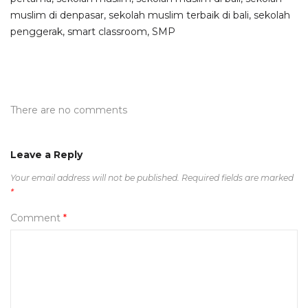
muslim di denpasar
,
sekolah muslim terbaik di bali
,
sekolah
penggerak
,
smart classroom
,
SMP
There are no comments
Leave a Reply
Your email address will not be published.
Required fields are marked
*
Comment
*