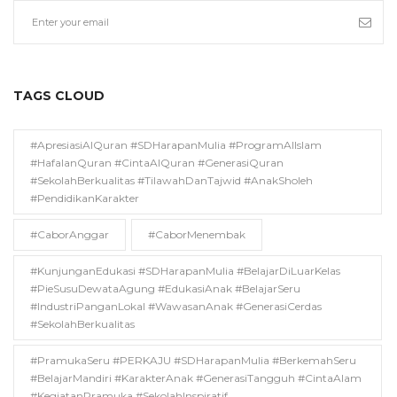
TAGS CLOUD
#ApresiasiAlQuran #SDHarapanMulia #ProgramAlIslam
#HafalanQuran #CintaAlQuran #GenerasiQuran
#SekolahBerkualitas #TilawahDanTajwid #AnakSholeh
#PendidikanKarakter
#CaborAnggar
#CaborMenembak
#KunjunganEdukasi #SDHarapanMulia #BelajarDiLuarKelas
#PieSusuDewataAgung #EdukasiAnak #BelajarSeru
#IndustriPanganLokal #WawasanAnak #GenerasiCerdas
#SekolahBerkualitas
#PramukaSeru #PERKAJU #SDHarapanMulia #BerkemahSeru
#BelajarMandiri #KarakterAnak #GenerasiTangguh #CintaAlam
#KegiatanPramuka #SekolahInspiratif