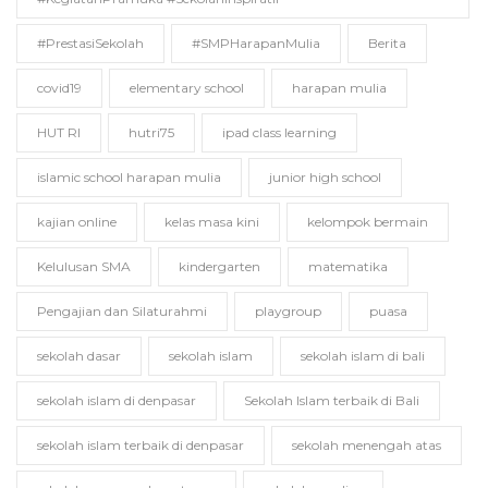
#PrestasiSekolah
#SMPHarapanMulia
Berita
covid19
elementary school
harapan mulia
HUT RI
hutri75
ipad class learning
islamic school harapan mulia
junior high school
kajian online
kelas masa kini
kelompok bermain
Kelulusan SMA
kindergarten
matematika
Pengajian dan Silaturahmi
playgroup
puasa
sekolah dasar
sekolah islam
sekolah islam di bali
sekolah islam di denpasar
Sekolah Islam terbaik di Bali
sekolah islam terbaik di denpasar
sekolah menengah atas