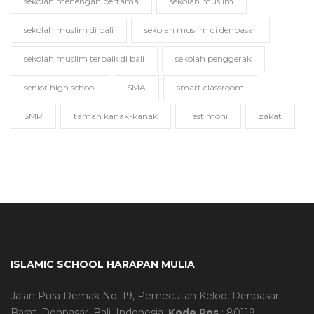
sekolah menengah pertama
sekolah muslim
sekolah muslim di bali
sekolah muslim di denpasar
sekolah muslim terbaik di bali
sekolah penggerak
senior high school
SMA
smart classroom
SMP
taman kanak-kanak
Testimoni
zakat
ISLAMIC SCHOOL HARAPAN MULIA
Jalan Pura Demak No. 19, Pemecutan Kelod, Denpasar
Barat, Denpasar, Bali, Indonesia.
Kode Pos
: 80119