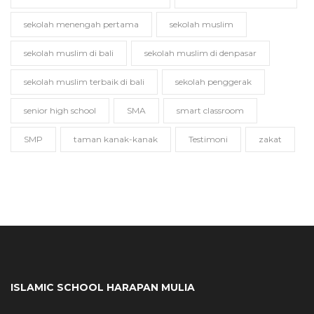
sekolah menengah pertama
sekolah muslim
sekolah muslim di bali
sekolah muslim di denpasar
sekolah muslim terbaik di bali
sekolah penggerak
senior high school
SMA
smart classroom
SMP
taman kanak-kanak
Testimoni
zakat
ISLAMIC SCHOOL HARAPAN MULIA