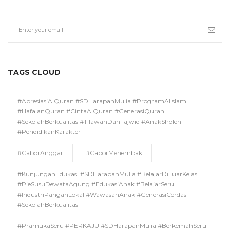
TAGS CLOUD
#ApresiasiAlQuran #SDHarapanMulia #ProgramAlIslam
#HafalanQuran #CintaAlQuran #GenerasiQuran
#SekolahBerkualitas #TilawahDanTajwid #AnakSholeh
#PendidikanKarakter
#CaborAnggar
#CaborMenembak
#KunjunganEdukasi #SDHarapanMulia #BelajarDiLuarKelas
#PieSusuDewataAgung #EdukasiAnak #BelajarSeru
#IndustriPanganLokal #WawasanAnak #GenerasiCerdas
#SekolahBerkualitas
#PramukaSeru #PERKAJU #SDHarapanMulia #BerkemahSeru