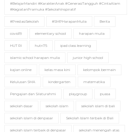
#BelajarMandiri #KarakterAnak #GenerasiTangguh #CintaAlam
#KegiatanPramuka #SekolahInspiratif
#PrestasiSekolah
#SMPHarapanMulia
Berita
covid19
elementary school
harapan mulia
HUT RI
hutri75
ipad class learning
islamic school harapan mulia
junior high school
kajian online
kelas masa kini
kelompok bermain
Kelulusan SMA
kindergarten
matematika
Pengajian dan Silaturahmi
playgroup
puasa
sekolah dasar
sekolah islam
sekolah islam di bali
sekolah islam di denpasar
Sekolah Islam terbaik di Bali
sekolah islam terbaik di denpasar
sekolah menengah atas