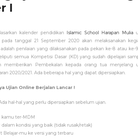
r I
asarkan kalender pendidikan
Islamic School Harapan Mulia
u
pada tanggal 21 September 2020 akan melaksanakan kegia
adalah penilaian yang dilaksa­nakan pada pekan ke­-8 atau ke­
iputi semua Kompetisi Dasar (KD) yang sudah dipelajari sam
an memberikan Pembekalan kepada orang tua menjelang uj
aran 2020/2021. Ada beberapa hal yang dapat dipersiapkan.
ya Ujian Online Berjalan Lancar !
 Ada hal-hal yang perlu dipersiapkan sebelum ujian.
jar kamu ter-MDM
r dalam kondisi yang baik (tidak rusak/retak)
t Belajar-mu ke versi yang terbaru