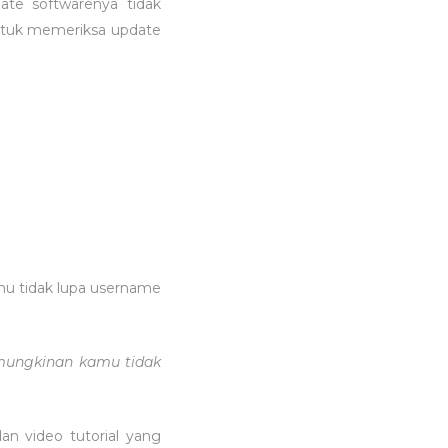
date softwarenya tidak
Untuk memeriksa update
amu tidak lupa username
emungkinan kamu tidak
an video tutorial yang