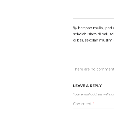
harapan mulia
,
ipad 
sekolah islam di bali
,
se
di bali
,
sekolah muslim 
There are no commen
LEAVE A REPLY
Your email address will no
Comment
*