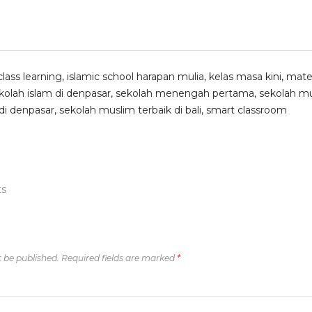
class learning
,
islamic school harapan mulia
,
kelas masa kini
,
mate
kolah islam di denpasar
,
sekolah menengah pertama
,
sekolah m
di denpasar
,
sekolah muslim terbaik di bali
,
smart classroom
ts
t be published.
Required fields are marked
*