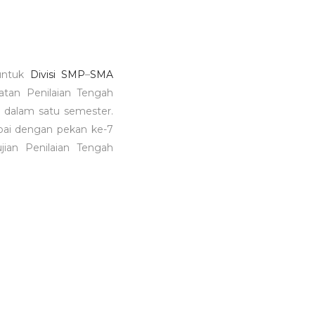
ntuk
Divisi SMP
–
SMA
tan Penilaian Tengah
-9 dalam satu semester.
pai dengan pekan ke­-7
ian Penilaian Tengah