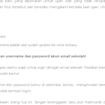
gsi baru yang diperlukan untuk ujian. Alat yang tidak terup
 fitur tersebut dan beresiko mengalami kendala saat ujian. 
date
ertera adalah alat sudah update ke versi terbaru.
kan username dan password akun email sekolah!
jian, kamu wajib untuk login dengan email sekolah. Pastikan k
kolah kamu!
name dan password kamu di selembar kertas , menghindari k
idak berhasil login.
ekalan orang tua ini. Jangan ketinggalan satu pun flashcards d