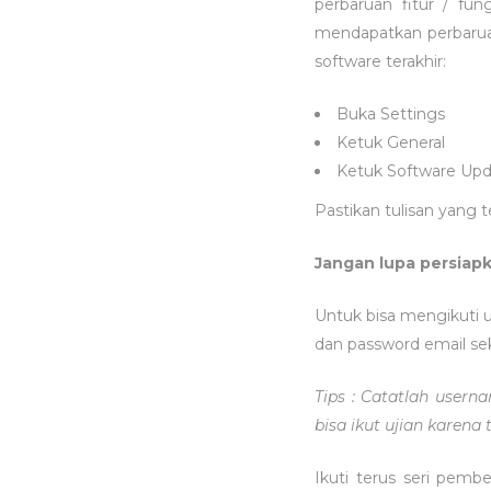
perbaruan fitur / fun
mendapatkan perbaruan
software terakhir:
Buka Settings
Ketuk General
Ketuk Software Up
Pastikan tulisan yang t
Jangan lupa persiap
Untuk bisa mengikuti u
dan password email se
Tips : Catatlah user
bisa ikut ujian karena t
Ikuti terus seri pemb