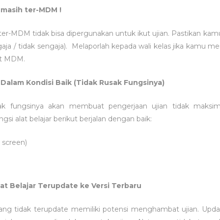
r masih ter-MDM !
k ter-MDM tidak bisa dipergunakan untuk ikut ujian. Pastikan ka
aja / tidak sengaja). Melaporlah kepada wali kelas jika kamu m
ot MDM.
r Dalam Kondisi Baik (Tidak Rusak Fungsinya)
sak fungsinya akan membuat pengerjaan ujian tidak maksi
gsi alat belajar berikut berjalan dengan baik:
 screen)
at Belajar Terupdate ke Versi Terbaru
 yang tidak terupdate memiliki potensi menghambat ujian. U