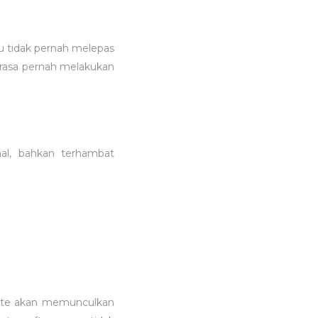
mu tidak pernah melepas
erasa pernah melakukan
mal, bahkan terhambat
pdate akan memunculkan