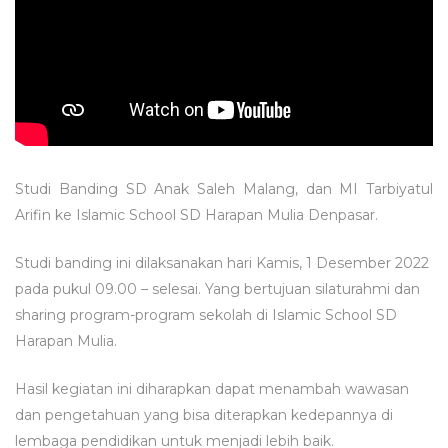
Studi Banding SD Anak Saleh Malang, dan MI Tarbiyatul
Arifin ke Islamic School SD Harapan Mulia Denpasar.
Studi banding ini dilaksanakan hari Kamis, 1 Desember 2022
pada pukul 09.00 – selesai. Yang bertujuan silaturahmi dan
sharing program-program sekolah di Islamic School SD
Harapan Mulia.
Hasil kegiatan ini diharapkan dapat menambah wawasan
dan pengetahuan yang bisa diterapkan kedepannya di
lembaga pendidikan untuk menjadi lebih baik.