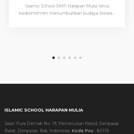
Islamic School SMP Harapan Mulia terus
berkomitmen menumbuhkan budaya literasi…
ISLAMIC SCHOOL HARAPAN MULIA
Jalan Pura Demak No. 19, Pemecutan Kelod, Denpasar
Barat, Denpasar, Bali, Indonesia.
Kode Pos
: 80119