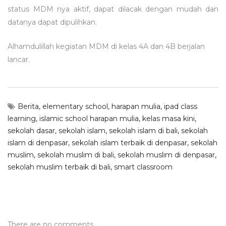
status MDM nya aktif, dapat dilacak dengan mudah dan
datanya dapat dipulihkan.
Alhamdulillah kegiatan MDM di kelas 4A dan 4B berjalan
lancar.
Berita
,
elementary school
,
harapan mulia
,
ipad class
learning
,
islamic school harapan mulia
,
kelas masa kini
,
sekolah dasar
,
sekolah islam
,
sekolah islam di bali
,
sekolah
islam di denpasar
,
sekolah islam terbaik di denpasar
,
sekolah
muslim
,
sekolah muslim di bali
,
sekolah muslim di denpasar
,
sekolah muslim terbaik di bali
,
smart classroom
There are no comments