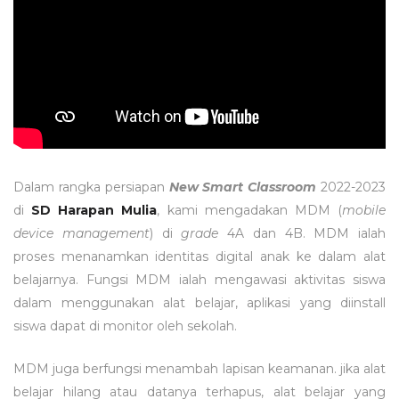
Dalam rangka persiapan
New Smart Classroom
2022-2023
di
SD Harapan Mulia
, kami mengadakan MDM (
mobile
device management
) di
grade
4A dan 4B. MDM ialah
proses menanamkan identitas digital anak ke dalam alat
belajarnya. Fungsi MDM ialah mengawasi aktivitas siswa
dalam menggunakan alat belajar, aplikasi yang diinstall
siswa dapat di monitor oleh sekolah.
MDM juga berfungsi menambah lapisan keamanan. jika alat
belajar hilang atau datanya terhapus, alat belajar yang