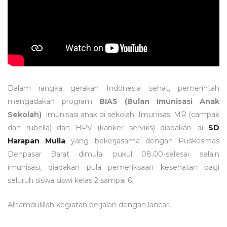
Dalam rangka gerakan Indonesia sehat, pemerintah
mengadakan program
BIAS (Bulan Imunisasi Anak
Sekolah)
imunisasi anak di sekolah. Imunisasi MR (campak
dan rubella) dan HPV (kanker serviks) diadakan di
SD
Harapan Mulia
yang bekerjasama dengan Puskesmas
Denpasar Barat dimulai pukul 08.00-selesai. selain
imunisasi, diadakan pula pemeriksaan kesehatan bagi
seluruh siswa siswi kelas 2 sampai 6.
Alhamdulillah kegiatan berjalan dengan lancar.