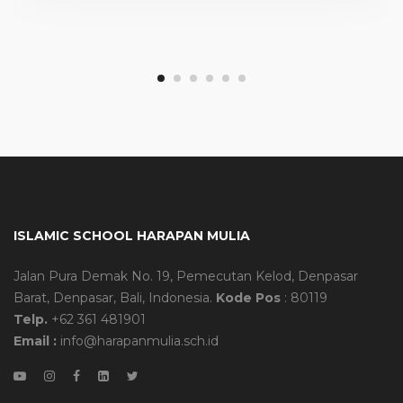
ISLAMIC SCHOOL HARAPAN MULIA
Jalan Pura Demak No. 19, Pemecutan Kelod, Denpasar
Barat, Denpasar, Bali, Indonesia.
Kode Pos
: 80119
Telp.
+62 361 481901
Email :
info@harapanmulia.sch.id