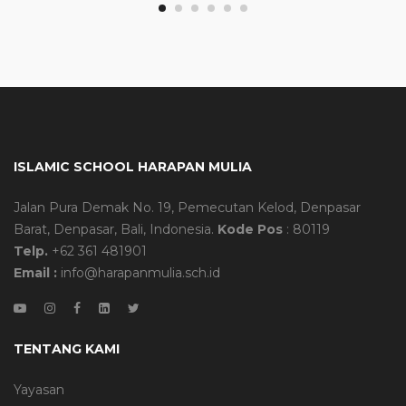
ISLAMIC SCHOOL HARAPAN MULIA
Jalan Pura Demak No. 19, Pemecutan Kelod, Denpasar
Barat, Denpasar, Bali, Indonesia.
Kode Pos
: 80119
Telp.
+62 361 481901
Email :
info@harapanmulia.sch.id
TENTANG KAMI
Yayasan