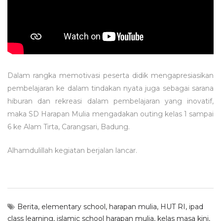
Dalam rangka memotivasi peserta didik mengapresiasikan
pembelajaran ke dalam tindakan nyata juga sebagai sarana
hiburan dan rekreasi dalam pembelajaran yang inovatif,
maka SD Harapan Mulia mengadakan outing kelas 1 sampai
6 ke Alam Tirta, Carangsari, Badung.
Alhamdulillah kegiatan berjalan lancar.
Berita
,
elementary school
,
harapan mulia
,
HUT RI
,
ipad
class learning
,
islamic school harapan mulia
,
kelas masa kini
,