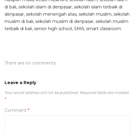
di bali
,
sekolah islam di denpasar
,
sekolah islam terbaik di
denpasar
,
sekolah menengah atas
,
sekolah muslim
,
sekolah
muslim di bali
,
sekolah muslim di denpasar
,
sekolah muslim
terbaik di bali
,
senior high school
,
SMA
,
smart classroom
There are no comments
Leave a Reply
Your email address will not be published.
Required fields are marked
*
Comment
*