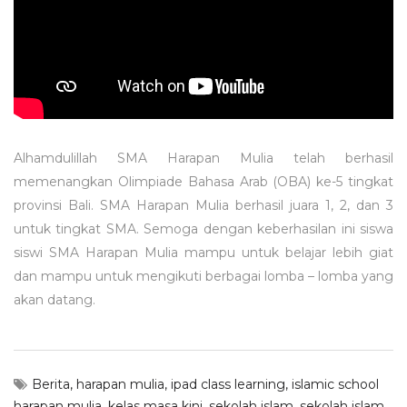
Alhamdulillah SMA Harapan Mulia telah berhasil
memenangkan Olimpiade Bahasa Arab (OBA) ke-5 tingkat
provinsi Bali. SMA Harapan Mulia berhasil juara 1, 2, dan 3
untuk tingkat SMA. Semoga dengan keberhasilan ini siswa
siswi SMA Harapan Mulia mampu untuk belajar lebih giat
dan mampu untuk mengikuti berbagai lomba – lomba yang
akan datang.
Berita
,
harapan mulia
,
ipad class learning
,
islamic school
harapan mulia
,
kelas masa kini
,
sekolah islam
,
sekolah islam