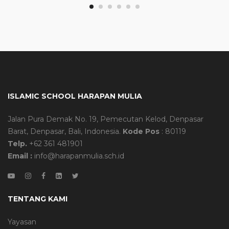
ISLAMIC SCHOOL HARAPAN MULIA
Jalan Pura Demak No. 19, Pemecutan Kelod, Denpasar
Barat, Denpasar, Bali, Indonesia.
Kode Pos
: 80119
Telp.
+62 361 481901
Email :
info@harapanmulia.sch.id
TENTANG KAMI
Yayasan