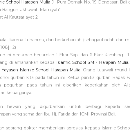
mic School Harapan Mulia
Jl. Pura Demak No. 19 Denpasar, Bali
a Bangun Ukhuwah Islamiyah”.
t Al Kautsar ayat 2
halat karena Tuhanmu, dan berkurbanlah (sebagai ibadah dan m
108] : 2)
hun ini pequrban berjumlah 1 Ekor Sapi dan 6 Ekor Kambing. 1
ang di amanahkan kepada
Islamic School SMP Harapan Mulia
,
Yayasan Islamic School Harapan Mulia
, Orang tua/wali murid 
dhoi qurban kita pada tahun ini. Ketua panitia qurban Bapak F
a pequrban pada tahun ini diberikan keberkahan oleh Alla
an keluarganya.
n hewan yang diqurbankan untuk berbagi kepada sesa
pan yang sama dari Ibu Hj. Farida dari ICMI Provinsi Bali.
lah seorang dokter memberikan apresiasi kepada Islamic Scho