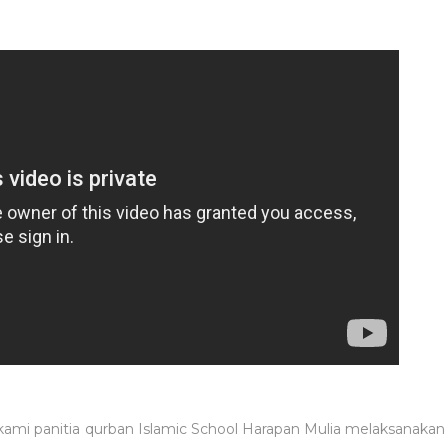
i, kami panitia qurban Islamic School Harapan Mulia melaksana