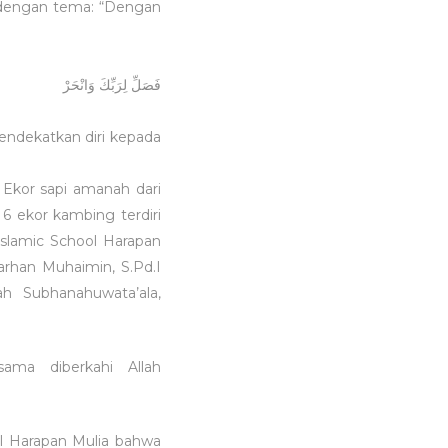
 dengan tema:
“Dengan
فَصَلِّ لِرَبِّكَ وَانْحَرْ
endekatkan diri kepada
 Ekor sapi amanah dari
. 6 ekor kambing terdiri
Islamic School Harapan
arhan Muhaimin, S.Pd.I
h Subhanahuwata’ala,
ma diberkahi Allah
ol Harapan Mulia bahwa