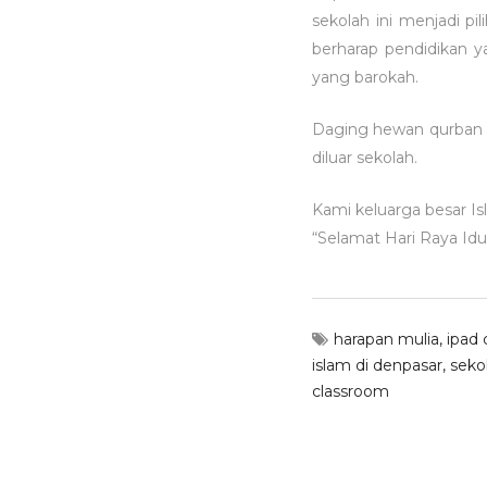
sekolah ini menjadi pi
berharap pendidikan y
yang barokah.
Daging hewan qurban k
diluar sekolah.
Kami keluarga besar I
“Selamat Hari Raya Idu
harapan mulia
,
ipad 
islam di denpasar
,
seko
classroom