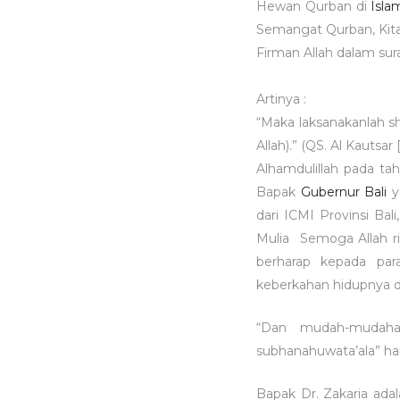
Hewan Qurban di
Isla
Semangat Qurban, Kit
Firman Allah dalam sura
Artinya :
“Maka laksanakanlah s
Allah).” (QS. Al Kautsar [
Alhamdulillah pada ta
Bapak
Gubernur Bali
y
dari ICMI Provinsi Bali
Mulia Semoga Allah ri
berharap kepada par
keberkahan hidupnya d
“Dan mudah-mudaha
subhanahuwata’ala” hara
Bapak Dr. Zakaria ada