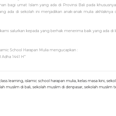
lihan bagi umat Islam yang ada di Provinsi Bali pada khususny
ang ada di sekolah ini menjadikan anak-anak mulia akhlakny
ami salurkan kepada yang berhak menerima baik yang ada di 
slamic School Harapan Mulia mengucapkan :
l Adha 1441 H”
class learning
,
islamic school harapan mulia
,
kelas masa kini
,
sekol
lah muslim di bali
,
sekolah muslim di denpasar
,
sekolah muslim ter