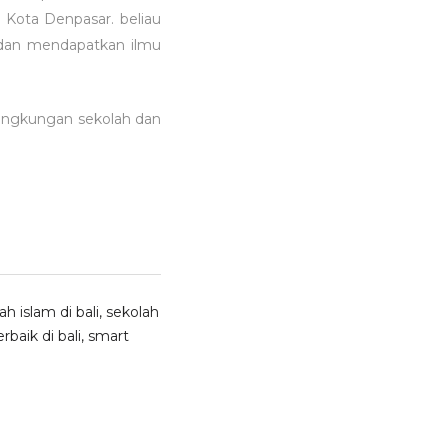
a Kota Denpasar. beliau
a dan mendapatkan ilmu
lingkungan sekolah dan
ah islam di bali
,
sekolah
baik di bali
,
smart