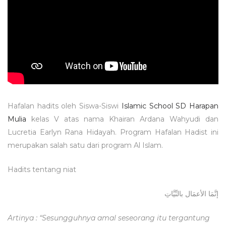
Hafalan hadits oleh Siswa-Siswi
Islamic School SD Harapan
Mulia
kelas V atas nama Khairan Ardana Wahyudi dan
Lucretia Earlyn Rana Hidayah. Program Hafalan Hadist ini
merupakan salah satu dari program Al Islam.
Hadits tentang niat
إنَّمَا الأعمَال بالنِّيَّاتِ
Artinya : “Sesungguhnya amal seseorang itu tergantung