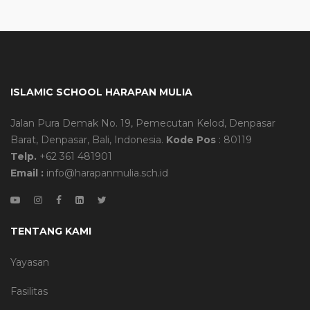
ISLAMIC SCHOOL HARAPAN MULIA
Jalan Pura Demak No. 19, Pemecutan Kelod, Denpasar
Barat, Denpasar, Bali, Indonesia.
Kode Pos
: 80119
Telp.
+62 361 481901
Email :
info@harapanmulia.sch.id
TENTANG KAMI
Yayasan
Fasilitas