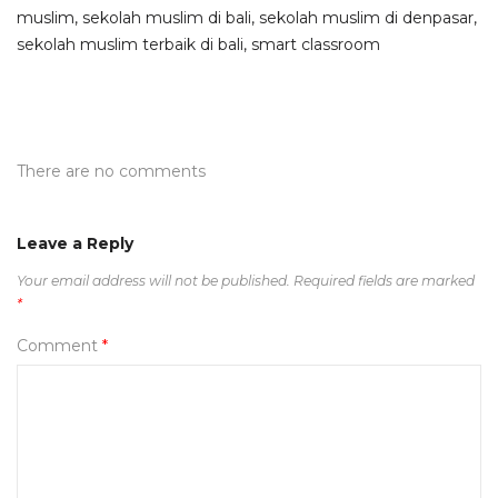
muslim
,
sekolah muslim di bali
,
sekolah muslim di denpasar
,
sekolah muslim terbaik di bali
,
smart classroom
There are no comments
Leave a Reply
Your email address will not be published.
Required fields are marked
*
Comment
*