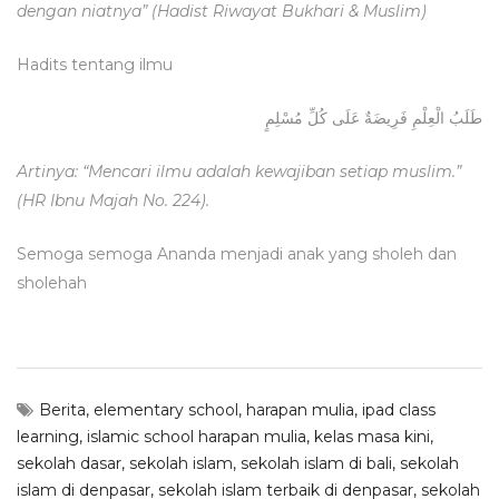
dengan niatnya” (Hadist Riwayat Bukhari & Muslim)
Hadits tentang ilmu
طَلَبُ الْعِلْمِ فَرِيضَةٌ عَلَى كُلِّ مُسْلِمٍ
Artinya: “Mencari ilmu adalah kewajiban setiap muslim.”
(HR Ibnu Majah No. 224).
Semoga semoga Ananda menjadi anak yang sholeh dan
sholehah
Berita
,
elementary school
,
harapan mulia
,
ipad class
learning
,
islamic school harapan mulia
,
kelas masa kini
,
sekolah dasar
,
sekolah islam
,
sekolah islam di bali
,
sekolah
islam di denpasar
,
sekolah islam terbaik di denpasar
,
sekolah