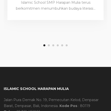
Islamic School SMP Harapan Mulia terus
berkomitmen menumbuhkan budaya literasi…
ISLAMIC SCHOOL HARAPAN MULIA
Jalan Pura Demak No. 19, Pemecutan Kelod, Denpasar
Barat, Denpasar, Bali, Indonesia.
Kode Pos
: 80119