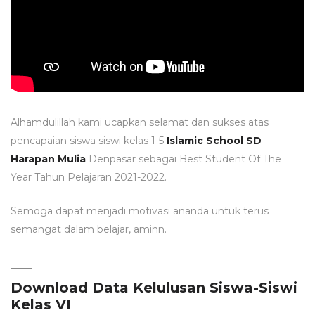
Alhamdulillah kami ucapkan selamat dan sukses atas
pencapaian siswa siswi kelas 1-5
Islamic School SD
Harapan Mulia
Denpasar sebagai Best Student Of The
Year Tahun Pelajaran 2021-2022.
Semoga dapat menjadi motivasi ananda untuk terus
semangat dalam belajar, aminn.
Download Data Kelulusan Siswa-Siswi
Kelas VI